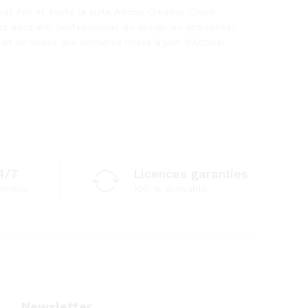
bat Pro et toute la suite Adobe Creative Cloud.
yez étudiant, professionnel du design ou entreprise,
 et un accès aux dernières mises à jour d’Adobe.
4/7
Licences garanties
onible
100 % activable
Newsletter