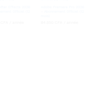
fter Effects 2026
Adobe Premiere Pro 2026
ement Officiel (12
– Abonnement Officiel (12
mois)
0
0
CFA
CFA
/ année
84.550
84.550
CFA
CFA
/ année