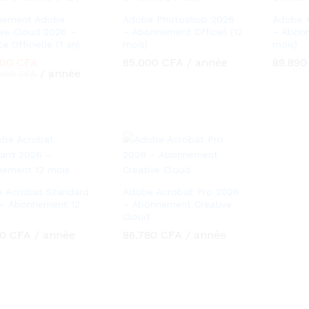
nement Adobe
Adobe Photoshop 2026
Adobe A
ive Cloud 2026 –
– Abonnement Officiel (12
– Abonn
e Officielle (1 an)
mois)
mois)
000
000
CFA
CFA
85.000
85.000
CFA
CFA
/ année
89.89
89.89
/ année
.000
.000
CFA
CFA
 Acrobat Standard
Adobe Acrobat Pro 2026
– Abonnement 12
– Abonnement Creative
Cloud
50
50
CFA
CFA
/ année
86.780
86.780
CFA
CFA
/ année