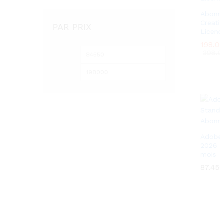
Abon
Creat
PAR PRIX
Licenc
198.
198.
Prix
Prix
398
398
min
max
Adobe
2026 
mois
87.4
87.4