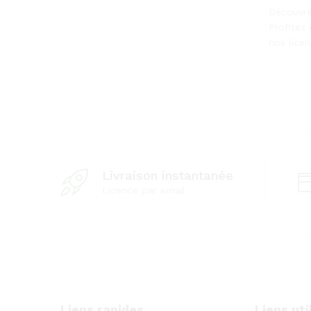
Découvre
Profitez 
nos lice
Livraison instantanée
Licence par email
Liens rapides
Liens uti