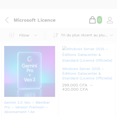
Microsoft Licence
0
Tri du plus récent au plus ancien
Filtrer
Windows Server 2025 –
Éditions Datacenter &
Standard (Licence Officielle)
299.000
CFA
–
Plage
420.000
CFA
de
prix :
299.000 CFA
Gemini 3.0 Veo – Member
à
Pro – Version Premium –
420.000 CFA
Abonnement 1 An