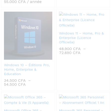
55.000
CFA
/ année
Windows 11 – Home, Pro &
Enterprise (Licence
Officielle)
48.900
CFA
–
Plage
72.690
CFA
de
prix :
48.900 CFA
Windows 10 – Éditions Pro,
à
Home, Enterprise &
72.690 CFA
Education
34.500
CFA
–
Plage
54.500
CFA
de
prix :
34.500 CFA
à
54.500 CFA
Microsoft Office 365 –
Microsoft 365 Personnel –