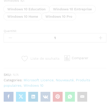
Windows 10:
Windows 10 Education
Windows 10 Entreprise
Windows 10 Home
Windows 10 Pro
Quantité:
Windows
10
–
Éditions
Pro,
Comparer
Liste de souhaits
Home,
Enterprise
&
SKU:
N/A
Education
Categories:
Microsoft Licence
,
Nouveauté
,
Produits
quantity
populaires
,
Windows 10