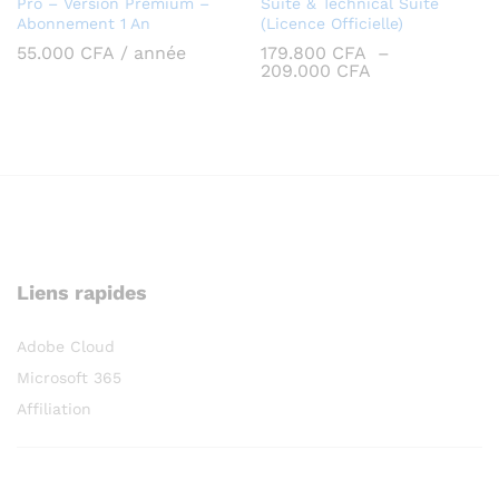
Pro – Version Premium –
Suite & Technical Suite
Abonnement 1 An
(Licence Officielle)
55.000
CFA
/ année
179.800
CFA
–
Plage
209.000
CFA
de
prix :
179.800 CFA
à
209.000 CFA
Liens rapides
Adobe Cloud
Microsoft 365
Affiliation