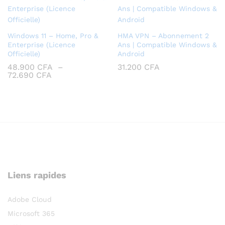
Windows 11 – Home, Pro &
HMA VPN – Abonnement 2
Enterprise (Licence
Ans | Compatible Windows &
Officielle)
Android
48.900
CFA
–
31.200
CFA
Plage
72.690
CFA
de
prix :
48.900 CFA
à
72.690 CFA
Liens rapides
Adobe Cloud
Microsoft 365