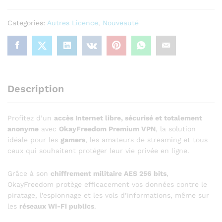
|
1
Categories:
Autres Licence
,
Nouveauté
An
|
1
Appareil
quantity
Description
Profitez d’un
accès Internet libre, sécurisé et totalement
anonyme
avec
OkayFreedom Premium VPN
, la solution
idéale pour les
gamers
, les amateurs de streaming et tous
ceux qui souhaitent protéger leur vie privée en ligne.
Grâce à son
chiffrement militaire AES 256 bits
,
OkayFreedom protège efficacement vos données contre le
piratage, l’espionnage et les vols d’informations, même sur
les
réseaux Wi-Fi publics
.