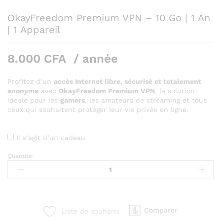
OkayFreedom Premium VPN – 10 Go | 1 An
| 1 Appareil
8.000
CFA
/ année
Profitez d’un
accès Internet libre, sécurisé et totalement
anonyme
avec
OkayFreedom Premium VPN
, la solution
idéale pour les
gamers
, les amateurs de streaming et tous
ceux qui souhaitent protéger leur vie privée en ligne.
Il s’agit d’un cadeau
Quantité:
OkayFreedom
Premium
VPN
–
10
Comparer
Liste de souhaits
Go