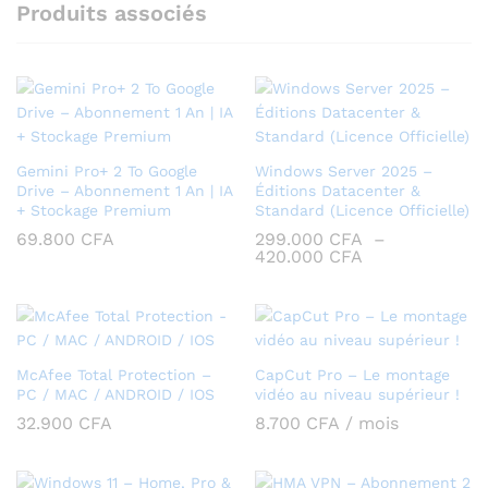
Produits associés
Gemini Pro+ 2 To Google
Windows Server 2025 –
Drive – Abonnement 1 An | IA
Éditions Datacenter &
+ Stockage Premium
Standard (Licence Officielle)
69.800
CFA
299.000
CFA
–
Plage
420.000
CFA
de
prix :
299.000 CFA
à
420.000 CFA
McAfee Total Protection –
CapCut Pro – Le montage
PC / MAC / ANDROID / IOS
vidéo au niveau supérieur !
32.900
CFA
8.700
CFA
/ mois