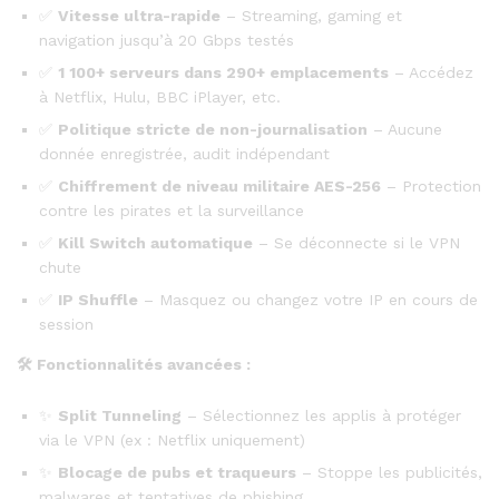
✅
Vitesse ultra-rapide
– Streaming, gaming et
navigation jusqu’à 20 Gbps testés
✅
1 100+ serveurs dans 290+ emplacements
– Accédez
à Netflix, Hulu, BBC iPlayer, etc.
✅
Politique stricte de non-journalisation
– Aucune
donnée enregistrée, audit indépendant
✅
Chiffrement de niveau militaire AES-256
– Protection
contre les pirates et la surveillance
✅
Kill Switch automatique
– Se déconnecte si le VPN
chute
✅
IP Shuffle
– Masquez ou changez votre IP en cours de
session
🛠️
Fonctionnalités avancées :
✨
Split Tunneling
– Sélectionnez les applis à protéger
via le VPN (ex : Netflix uniquement)
✨
Blocage de pubs et traqueurs
– Stoppe les publicités,
malwares et tentatives de phishing