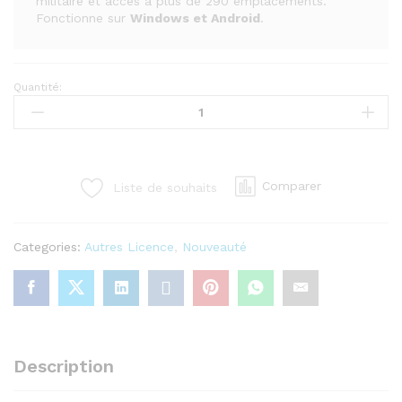
militaire et accès à plus de 290 emplacements.
Fonctionne sur
Windows et Android
.
Quantité:
HMA
VPN
–
Abonnement
2
Comparer
Liste de souhaits
Ans
|
Compatible
Categories:
Autres Licence
,
Nouveauté
Windows
&
Android
quantity
Description