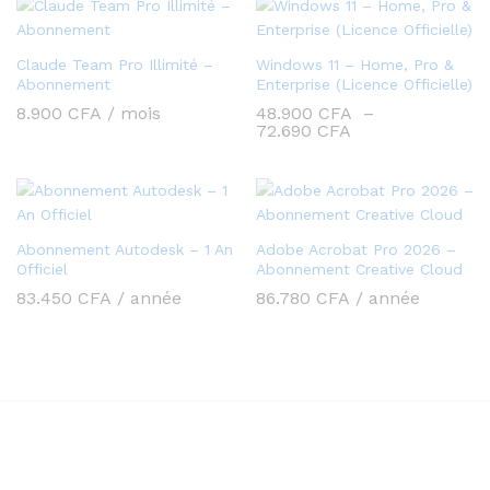
Claude Team Pro Illimité –
Windows 11 – Home, Pro &
Abonnement
Enterprise (Licence Officielle)
8.900
CFA
/ mois
48.900
CFA
–
Plage
72.690
CFA
de
prix :
48.900 CFA
à
72.690 CFA
Abonnement Autodesk – 1 An
Adobe Acrobat Pro 2026 –
Officiel
Abonnement Creative Cloud
83.450
CFA
/ année
86.780
CFA
/ année