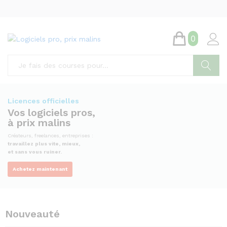
0
Chercher
Licences officielles
Vos logiciels pros,
à prix malins
Créateurs, freelances, entreprises :
travaillez plus vite, mieux,
et sans vous ruiner.
Achetez maintenant
Nouveauté