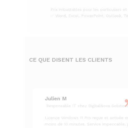
Prix imbattables pour les particuliers et
✅ Word, Excel, PowerPoint, Outlook, T
CE QUE DISENT LES CLIENTS
Julien M
Responsable IT chez DigitalNova Solution
Licence Windows 11 Pro reçue et activée e
moins de 10 minutes. Service impeccable, 