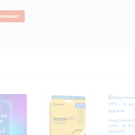
ntenant
OkayFreedo
VPN – 10 Go |
Appareil