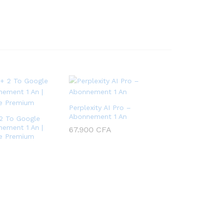
t
i
v
a
t
i
o
n
r
Perplexity AI Pro –
a
Abonnement 1 An
2 To Google
p
nement 1 An |
67.900
CFA
ge Premium
i
d
e
Achet
mainten