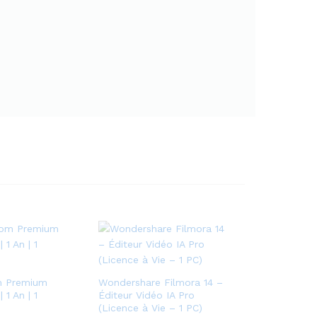
p
o
u
r
f
r
e
e
l
a
n
c
e
s
,
e
n
t
m Premium
Wondershare Filmora 14 –
r
 1 An | 1
Éditeur Vidéo IA Pro
e
(Licence à Vie – 1 PC)