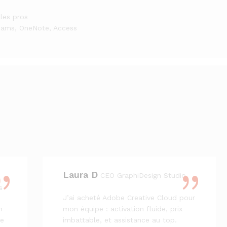
 les pros
eams, OneNote, Access
Laura D
CEO GraphiDesign Studio
s
J’ai acheté Adobe Creative Cloud pour
n
mon équipe : activation fluide, prix
je
imbattable, et assistance au top.