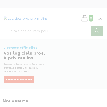
0
Chercher
Licences officielles
Vos logiciels pros,
à prix malins
Créateurs, freelances, entreprises :
travaillez plus vite, mieux,
et sans vous ruiner.
Achetez maintenant
Nouveauté