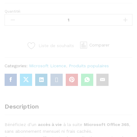
Quantité:
Microsoft
Office
365
–
Compte
Comparer
Liste de souhaits
à
Vie
(5
Categories:
Microsoft Licence
,
Produits populaires
Appareils)
quantity
Description
Bénéficiez d’un
accès à vie
à la suite
Microsoft Office 365
,
sans abonnement mensuel ni frais cachés.