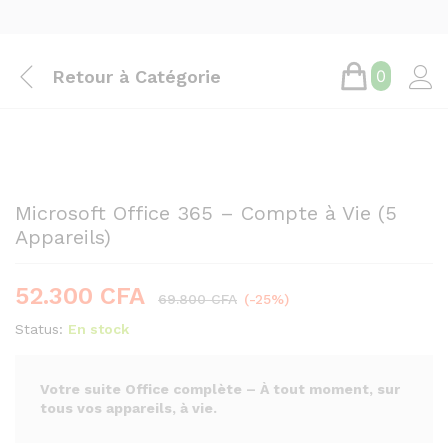
Retour à
Catégorie
0
Save
17.500
CFA
Microsoft Office 365 – Compte à Vie (5
Appareils)
52.300
CFA
69.800
CFA
(-25%)
Status:
En stock
Votre suite Office complète – À tout moment, sur
tous vos appareils, à vie.