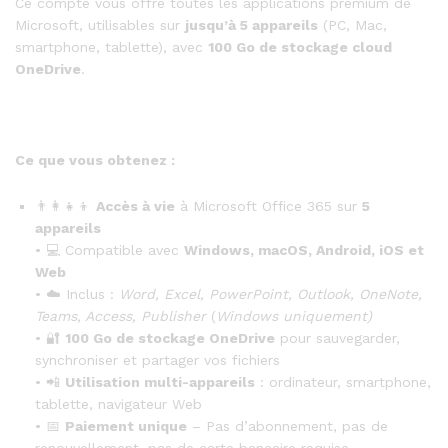
Ce compte vous offre toutes les applications premium de
Microsoft, utilisables sur
jusqu’à 5 appareils
(PC, Mac,
smartphone, tablette), avec
100 Go de stockage cloud
OneDrive
.
Ce que vous obtenez :
👨‍👩‍👧‍👦
Accès à vie
à Microsoft Office 365 sur
5
appareils
• 💻 Compatible avec
Windows, macOS, Android, iOS et
Web
• ☁️ Inclus :
Word, Excel, PowerPoint, Outlook, OneNote,
Teams, Access, Publisher
(
Windows uniquement)
• 🔐
100 Go de stockage OneDrive
pour sauvegarder,
synchroniser et partager vos fichiers
• 📲
Utilisation multi-appareils
: ordinateur, smartphone,
tablette, navigateur Web
• 📅
Paiement unique
– Pas d’abonnement, pas de