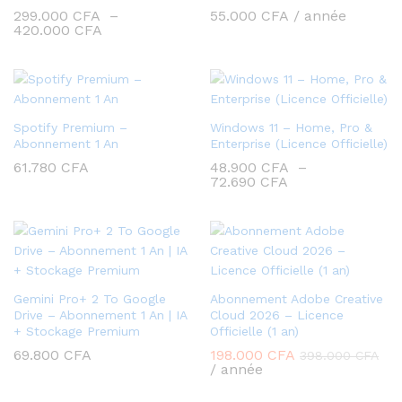
299.000
CFA
–
55.000
CFA
/ année
Plage
420.000
CFA
de
prix :
299.000 CFA
à
420.000 CFA
Spotify Premium –
Windows 11 – Home, Pro &
Abonnement 1 An
Enterprise (Licence Officielle)
61.780
CFA
48.900
CFA
–
Plage
72.690
CFA
de
prix :
48.900 CFA
à
72.690 CFA
Gemini Pro+ 2 To Google
Abonnement Adobe Creative
Drive – Abonnement 1 An | IA
Cloud 2026 – Licence
+ Stockage Premium
Officielle (1 an)
69.800
CFA
198.000
CFA
398.000
CFA
/ année