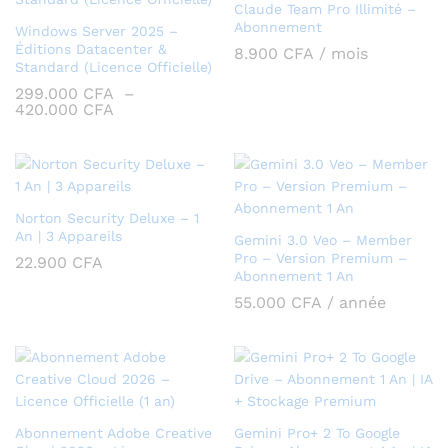
Claude Team Pro Illimité –
Abonnement
Windows Server 2025 –
Éditions Datacenter &
8.900
CFA
/ mois
Standard (Licence Officielle)
299.000
CFA
–
Plage
420.000
CFA
de
prix :
299.000 CFA
à
420.000 CFA
Norton Security Deluxe – 1
An | 3 Appareils
Gemini 3.0 Veo – Member
Pro – Version Premium –
22.900
CFA
Abonnement 1 An
55.000
CFA
/ année
Abonnement Adobe Creative
Gemini Pro+ 2 To Google