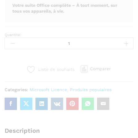
Votre suite Office complète – À tout moment, sur
tous vos appareils, à vie.
Quantité:
Microsoft
Office
365
–
Compte
Comparer
Liste de souhaits
à
Vie
(5
Categories:
Microsoft Licence
,
Produits populaires
Appareils)
quantity
Description