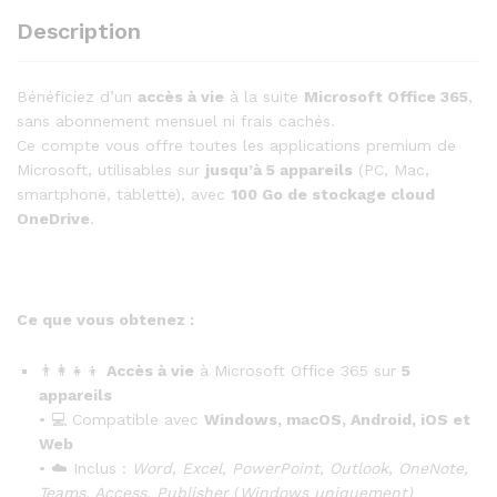
Description
Bénéficiez d’un
accès à vie
à la suite
Microsoft Office 365
,
sans abonnement mensuel ni frais cachés.
Ce compte vous offre toutes les applications premium de
Microsoft, utilisables sur
jusqu’à 5 appareils
(PC, Mac,
smartphone, tablette), avec
100 Go de stockage cloud
OneDrive
.
Ce que vous obtenez :
👨‍👩‍👧‍👦
Accès à vie
à Microsoft Office 365 sur
5
appareils
• 💻 Compatible avec
Windows, macOS, Android, iOS et
Web
• ☁️ Inclus :
Word, Excel, PowerPoint, Outlook, OneNote,
Teams, Access, Publisher
(
Windows uniquement)