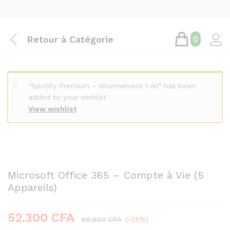
Retour à
Catégorie
0
“Spotify Premium – Abonnement 1 An” has been
added to your wishlist
View wishlist
Save
17.500
CFA
Microsoft Office 365 – Compte à Vie (5
Appareils)
52.300
CFA
69.800
CFA
(-25%)