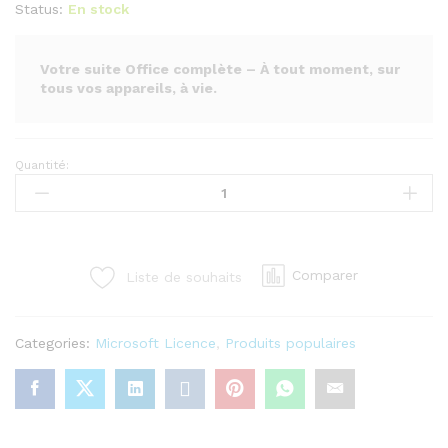
Status:
En stock
Votre suite Office complète – À tout moment, sur
tous vos appareils, à vie.
Quantité:
Microsoft
Office
365
–
Compte
Comparer
Liste de souhaits
à
Vie
(5
Categories:
Microsoft Licence
,
Produits populaires
Appareils)
quantity