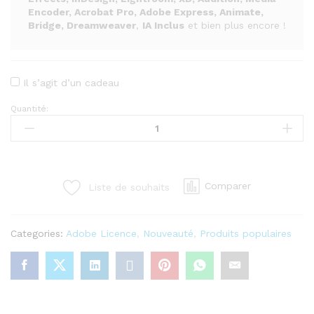
Encoder, Acrobat Pro, Adobe Express, Animate,
Bridge, Dreamweaver
,
IA Inclus
et bien plus encore !
Il s’agit d’un cadeau
Quantité:
Abonnement
Adobe
Creative
Cloud
2026
Comparer
Liste de souhaits
–
Licence
Officielle
Categories:
Adobe Licence
,
Nouveauté
,
Produits populaires
(1
an)
quantity