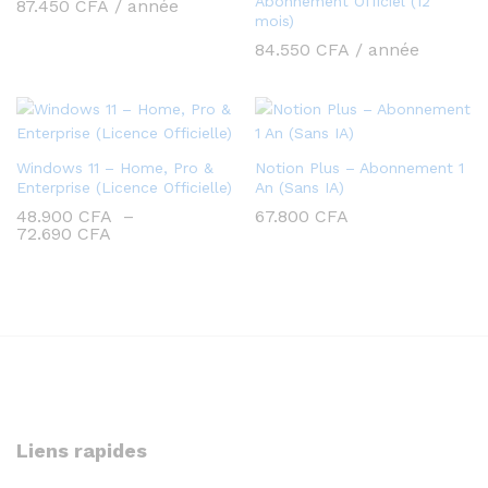
Abonnement Officiel (12
87.450
CFA
/ année
mois)
84.550
CFA
/ année
Windows 11 – Home, Pro &
Notion Plus – Abonnement 1
Enterprise (Licence Officielle)
An (Sans IA)
48.900
CFA
–
67.800
CFA
Plage
72.690
CFA
de
prix :
48.900 CFA
à
72.690 CFA
Liens rapides