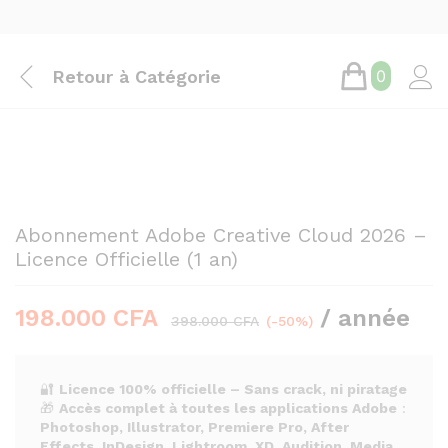
Retour à
Catégorie
0
Abonnement Adobe Creative Cloud 2026 –
Licence Officielle (1 an)
198.000
CFA
/ année
398.000
CFA
(-50%)
🔐
Licence 100% officielle – Sans crack, ni piratage
🎁
Accès complet à toutes les applications Adobe
:
Photoshop, Illustrator, Premiere Pro, After
Effects, InDesign, Lightroom, XD, Audition, Media