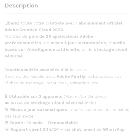
Description
Libérez toute votre créativité avec l’
abonnement officiel
Adobe Creative Cloud 2026
.
Profitez de
plus de 20 applications Adobe
professionnelles
, de
mises à jour instantanées
, d’
outils
basés sur l’intelligence artificielle
, et de
stockage cloud
sécurisé
.
Fonctionnalités avancées d’IA
incluses :
Générez des visuels avec
Adobe Firefly
, automatisez vos
tâches de montage, retouches, animation, etc.
🖥️
Utilisable sur 2 appareils
(Mac et/ou Windows)
☁️
80 Go de stockage Cloud sécurisé
inclus
🔄
Mises à jour automatiques
: accès aux nouvelles versions
dès leur sortie
📆
Durée : 12 mois
–
Renouvelable
📲
Support client 24h/24 – via chat, email ou WhatsApp