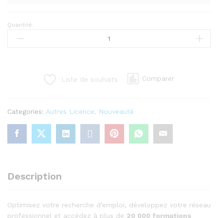
Quantité:
LinkedIn
Premium
–
Abonnement
1
Comparer
Liste de souhaits
An
quantity
Categories:
Autres Licence
,
Nouveauté
Description
Optimisez votre recherche d’emploi, développez votre réseau
professionnel et accédez à plus de
20 000 formations