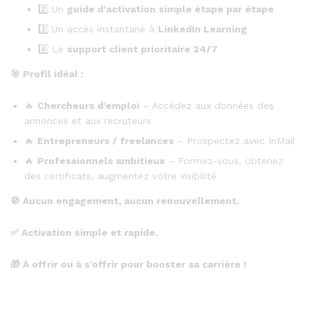
2️⃣ Un
guide d’activation simple étape par étape
3️⃣ Un accès instantané à
LinkedIn Learning
4️⃣ Le
support client prioritaire 24/7
🎯
Profil idéal :
🔥
Chercheurs d’emploi
– Accédez aux données des
annonces et aux recruteurs
🔥
Entrepreneurs / freelances
– Prospectez avec InMail
🔥
Professionnels ambitieux
– Formez-vous, obtenez
des certificats, augmentez votre visibilité
🚫
Aucun engagement, aucun renouvellement.
✅
Activation simple et rapide.
🎁
À offrir ou à s’offrir pour booster sa carrière !