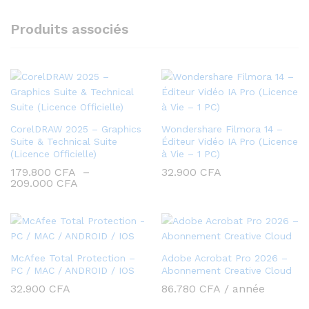
Produits associés
CorelDRAW 2025 – Graphics
Wondershare Filmora 14 –
Suite & Technical Suite
Éditeur Vidéo IA Pro (Licence
(Licence Officielle)
à Vie – 1 PC)
179.800
CFA
–
32.900
CFA
Plage
209.000
CFA
de
prix :
179.800 CFA
à
209.000 CFA
McAfee Total Protection –
Adobe Acrobat Pro 2026 –
PC / MAC / ANDROID / IOS
Abonnement Creative Cloud
32.900
CFA
86.780
CFA
/ année