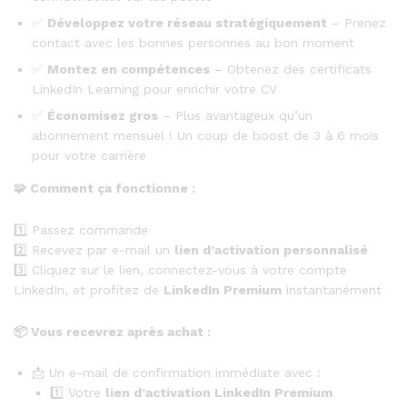
✅
Développez votre réseau stratégiquement
– Prenez
contact avec les bonnes personnes au bon moment
✅
Montez en compétences
– Obtenez des certificats
LinkedIn Learning pour enrichir votre CV
✅
Économisez gros
– Plus avantageux qu’un
abonnement mensuel ! Un coup de boost de 3 à 6 mois
pour votre carrière
🧩
Comment ça fonctionne :
1️⃣ Passez commande
2️⃣ Recevez par e-mail un
lien d’activation personnalisé
3️⃣ Cliquez sur le lien, connectez-vous à votre compte
LinkedIn, et profitez de
LinkedIn Premium
instantanément
📦
Vous recevrez après achat :
📩 Un e-mail de confirmation immédiate avec :
1️⃣ Votre
lien d’activation LinkedIn Premium