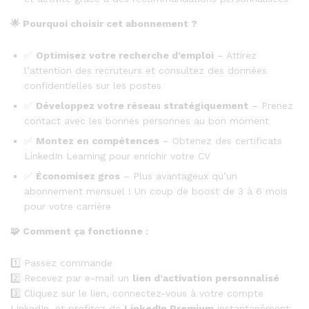
🌟
Pourquoi choisir cet abonnement ?
✅
Optimisez votre recherche d’emploi
– Attirez
l’attention des recruteurs et consultez des données
confidentielles sur les postes
✅
Développez votre réseau stratégiquement
– Prenez
contact avec les bonnes personnes au bon moment
✅
Montez en compétences
– Obtenez des certificats
LinkedIn Learning pour enrichir votre CV
✅
Économisez gros
– Plus avantageux qu’un
abonnement mensuel ! Un coup de boost de 3 à 6 mois
pour votre carrière
🧩
Comment ça fonctionne :
1️⃣ Passez commande
2️⃣ Recevez par e-mail un
lien d’activation personnalisé
3️⃣ Cliquez sur le lien, connectez-vous à votre compte
LinkedIn, et profitez de
LinkedIn Premium
instantanément