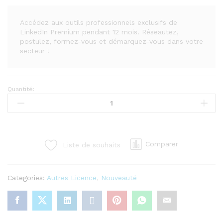
Accédez aux outils professionnels exclusifs de
LinkedIn Premium pendant 12 mois. Réseautez,
postulez, formez-vous et démarquez-vous dans votre
secteur !
Quantité:
LinkedIn
Premium
–
Abonnement
1
Comparer
Liste de souhaits
An
quantity
Categories:
Autres Licence
,
Nouveauté