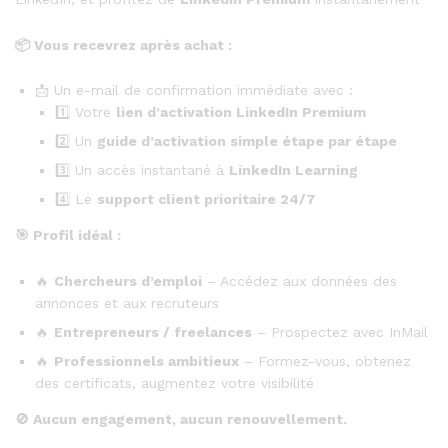
📦
Vous recevrez après achat :
📩 Un e-mail de confirmation immédiate avec :
1️⃣ Votre
lien d’activation LinkedIn Premium
2️⃣ Un
guide d’activation simple étape par étape
3️⃣ Un accès instantané à
LinkedIn Learning
4️⃣ Le
support client prioritaire 24/7
🎯
Profil idéal :
🔥
Chercheurs d’emploi
– Accédez aux données des
annonces et aux recruteurs
🔥
Entrepreneurs / freelances
– Prospectez avec InMail
🔥
Professionnels ambitieux
– Formez-vous, obtenez
des certificats, augmentez votre visibilité
🚫
Aucun engagement, aucun renouvellement.