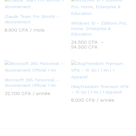
à
420.000 CFA
Claude Team Pro Illimité –
Abonnement
Windows 10 – Éditions Pro,
Home, Enterprise &
8.900
CFA
/ mois
Education
34.500
CFA
–
Plage
54.500
CFA
de
prix :
34.500 CFA
à
54.500 CFA
Microsoft 365 Personnel –
Abonnement Officiel 1 An
OkayFreedom Premium VPN
– 10 Go | 1 An | 1 Appareil
32.700
CFA
/ année
8.000
CFA
/ année