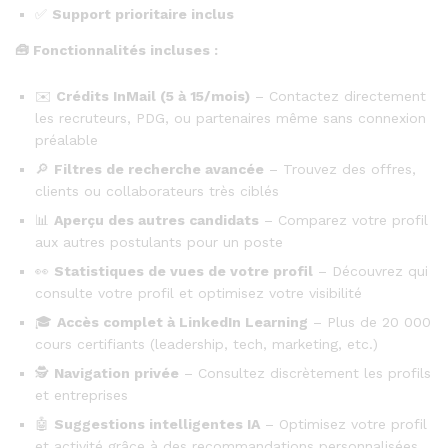
✅
Support prioritaire inclus
🧰
Fonctionnalités incluses :
✉️
Crédits InMail (5 à 15/mois)
– Contactez directement
les recruteurs, PDG, ou partenaires même sans connexion
préalable
🔎
Filtres de recherche avancée
– Trouvez des offres,
clients ou collaborateurs très ciblés
📊
Aperçu des autres candidats
– Comparez votre profil
aux autres postulants pour un poste
👀
Statistiques de vues de votre profil
– Découvrez qui
consulte votre profil et optimisez votre visibilité
🎓
Accès complet à LinkedIn Learning
– Plus de 20 000
cours certifiants (leadership, tech, marketing, etc.)
🕵️
Navigation privée
– Consultez discrètement les profils
et entreprises
🤖
Suggestions intelligentes IA
– Optimisez votre profil
et activité grâce à des recommandations personnalisées