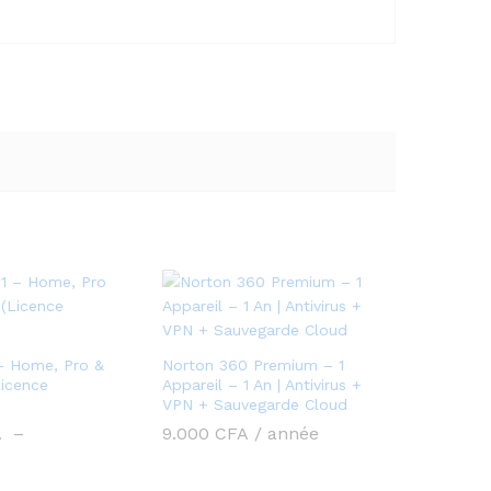
– Home, Pro &
Norton 360 Premium – 1
Licence
Appareil – 1 An | Antivirus +
VPN + Sauvegarde Cloud
A
–
9.000
CFA
/ année
Plage
A
de
prix :