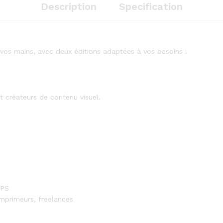
Officielle)
Description
Specification
quantity
vos mains, avec deux éditions adaptées à vos besoins !
et créateurs de contenu visuel.
EPS
imprimeurs, freelances