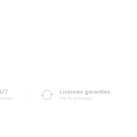
48.900 CFA
à
72.690 CFA
4/7
Licences garanties
onible
100 % activable