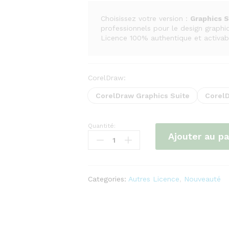
Choisissez votre version :
Graphics S
professionnels pour le design graphiqu
Licence 100% authentique et activab
CorelDraw:
CorelDraw Graphics Suite
CorelD
Quantité:
CorelDRAW
Ajouter au pa
2025
–
Graphics
Suite
Categories:
Autres Licence
,
Nouveauté
&
Technical
Suite
(Licence