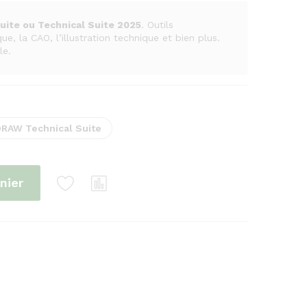
prix :
179.800 CFA
uite ou Technical Suite 2025
. Outils
à
e, la CAO, l’illustration technique et bien plus.
209.000 CFA
le.
RAW Technical Suite
nier