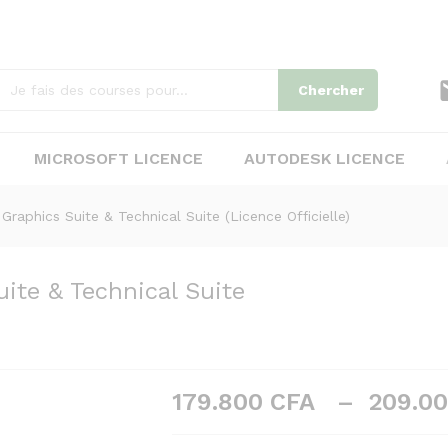
179.800
C
209.000
ite & Technical Suite (Licence
Chercher
MICROSOFT LICENCE
AUTODESK LICENCE
raphics Suite & Technical Suite (Licence Officielle)
te & Technical Suite
179.800
CFA
–
209.0