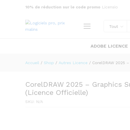
10% de réduction sur le code promo
Licensio
CorelDRAW 2025 – Graphics Su
Officielle)
Tout
Description
Specification
ADOBE LICENCE
Accueil
/
Shop
/
Autres Licence
/
CorelDRAW 2025 – G
CorelDRAW 2025 – Graphics Sui
(Licence Officielle)
SKU:
N/A