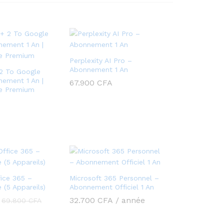
t
i
v
a
t
Perplexity AI Pro –
i
Abonnement 1 An
2 To Google
o
nement 1 An |
67.900
CFA
ge Premium
n
r
a
p
i
d
e
fice 365 –
Microsoft 365 Personnel –
 (5 Appareils)
Abonnement Officiel 1 An
Achet
32.700
CFA
/ année
69.800
CFA
mainten