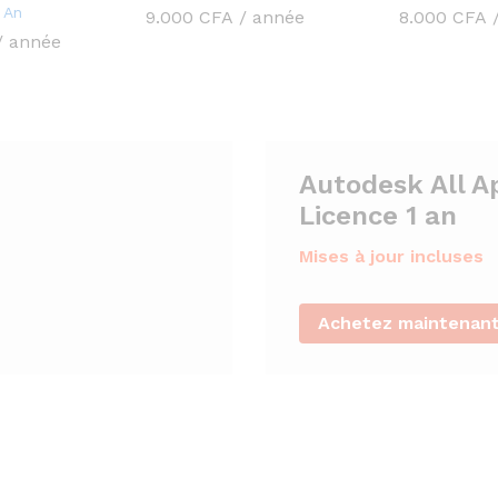
 An
9.000
CFA
/ année
8.000
CFA
/ année
Autodesk All A
Licence 1 an
Mises à jour incluses
Achetez maintenan