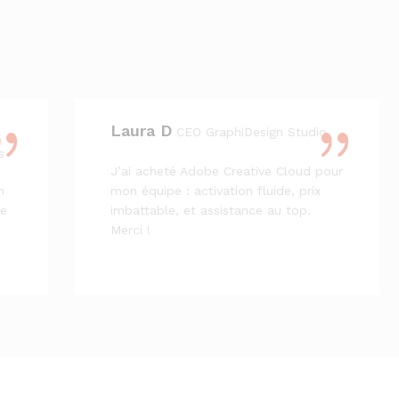
Laura D
CEO GraphiDesign Studio
s
J’ai acheté Adobe Creative Cloud pour
n
mon équipe : activation fluide, prix
je
imbattable, et assistance au top.
Merci !