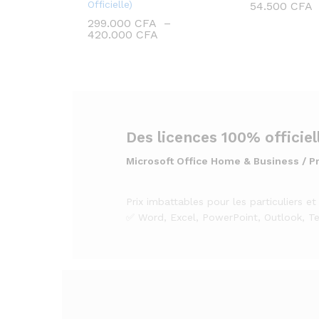
Officielle)
54.500
CFA
299.000
CFA
–
420.000
CFA
Microsoft Office Home & Business / P
Prix imbattables pour les particuliers et
✅ Word, Excel, PowerPoint, Outlook, T