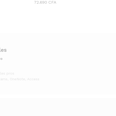
72.690
CFA
ro
 les pros
eams, OneNote, Access