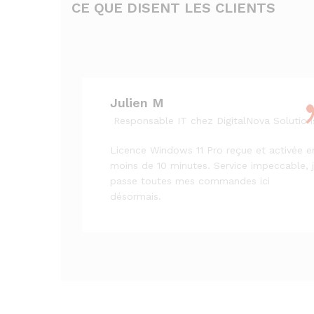
CE QUE DISENT LES CLIENTS
Julien M
Responsable IT chez DigitalNova Solution
Licence Windows 11 Pro reçue et activée e
moins de 10 minutes. Service impeccable, 
passe toutes mes commandes ici
désormais.