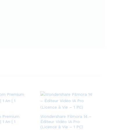
p
o
u
r
f
r
e
e
l
a
n
c
e
s
,
e
n
t
m Premium
Wondershare Filmora 14 –
r
 1 An | 1
Éditeur Vidéo IA Pro
e
(Licence à Vie – 1 PC)