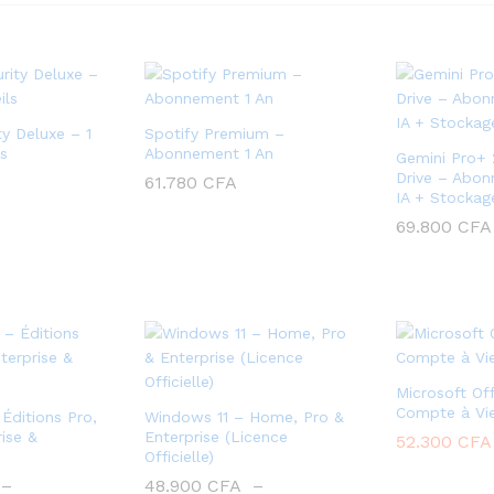
y Deluxe – 1
Spotify Premium –
ls
Abonnement 1 An
Gemini Pro+ 
Drive – Abon
61.780
CFA
IA + Stocka
69.800
CFA
Microsoft Of
Compte à Vie
Éditions Pro,
Windows 11 – Home, Pro &
ise &
Enterprise (Licence
52.300
CFA
Officielle)
–
48.900
CFA
–