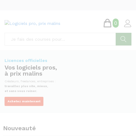
0
Chercher
Licences officielles
Vos logiciels pros,
à prix malins
Créateurs, freelances, entreprises :
travaillez plus vite, mieux,
et sans vous ruiner.
Achetez maintenant
Nouveauté