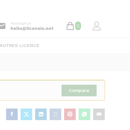
55.000
CFA
/ année
Souscrire
Assistance
0
hello@licensio.net
AUTRES LICENCE
Compare