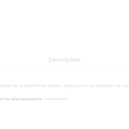
1
An
quantity
Description
avancée de la plateforme Gemini, conçue pour les créateurs de con
IA les plus puissants
, notamment :