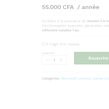
55.000
CFA
/ année
Accédez à la puissance de
Gemini 3.0 
fonctionnalités avancées, génération vidéo
officielle valable 1 an.
Il s’agit d’un cadeau
Quantité:
Gemini
Souscrire
3.0
Veo
–
Member
Categories:
Microsoft Licence
,
Autres Li
Pro
–
Version
Premium
–
Abonnement