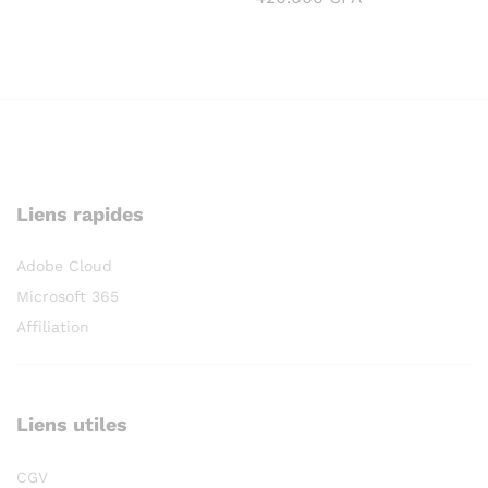
de
prix :
299.000 CFA
à
420.000 CFA
Liens rapides
Adobe Cloud
Microsoft 365
Affiliation
Liens utiles
CGV