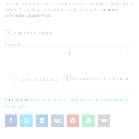
version premium avec fonctionnalités avancées, génération
vidéo IA, accès prioritaire et outils exclusifs.
Licence
officielle valable 1 an.
Il s’agit d’un cadeau
Quantité:
Gemini
3.0
Veo
–
Member
Supprimer la comparaison
Liste de souhaits
Pro
–
Version
Categories:
Microsoft Licence
,
Autres Licence
,
IA logiciels
,
Premium
Nouveauté
–
Abonnement
1
An
quantity