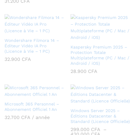
31.200
CFA
Wondershare Filmora 14 –
Éditeur Vidéo IA Pro
Kaspersky Premium 2025 –
(Licence à Vie – 1 PC)
Protection Totale
Multiplateforme (PC / Mac /
32.900
CFA
Android / iOS)
28.900
CFA
Microsoft 365 Personnel –
Abonnement Officiel 1 An
Windows Server 2025 –
Éditions Datacenter &
32.700
CFA
/ année
Standard (Licence Officielle)
299.000
CFA
–
Plage
420.000
CFA