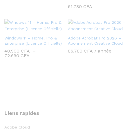
61.780
CFA
Windows 11 – Home, Pro &
Adobe Acrobat Pro 2026 –
Enterprise (Licence Officielle)
Abonnement Creative Cloud
48.900
CFA
–
86.780
CFA
/ année
Plage
72.690
CFA
de
prix :
48.900 CFA
à
72.690 CFA
Liens rapides
Adobe Cloud