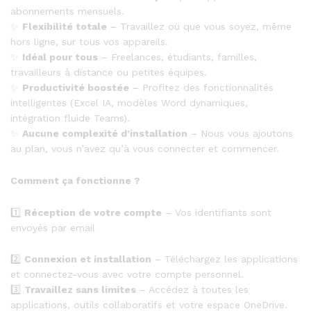
abonnements mensuels.
✨
Flexibilité totale
– Travaillez où que vous soyez, même
hors ligne, sur tous vos appareils.
✨
Idéal pour tous
– Freelances, étudiants, familles,
travailleurs à distance ou petites équipes.
✨
Productivité boostée
– Profitez des fonctionnalités
intelligentes (Excel IA, modèles Word dynamiques,
intégration fluide Teams).
✨
Aucune complexité d’installation
– Nous vous ajoutons
au plan, vous n’avez qu’à vous connecter et commencer.
Comment ça fonctionne ?
1️⃣
Réception de votre compte
– Vos identifiants sont
envoyés par email
2️⃣
Connexion et installation
– Téléchargez les applications
et connectez-vous avec votre compte personnel.
3️⃣
Travaillez sans limites
– Accédez à toutes les
applications, outils collaboratifs et votre espace OneDrive.