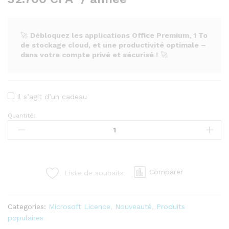
🚀
Débloquez les applications Office Premium, 1 To
de stockage cloud, et une productivité optimale –
dans votre compte privé et sécurisé !
🚀
Il s’agit d’un cadeau
Quantité:
Microsoft
365
Personnel
–
Abonnement
Comparer
Liste de souhaits
Officiel
1
An
Categories:
Microsoft Licence
,
Nouveauté
,
Produits
quantity
populaires