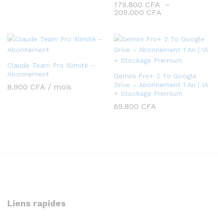
de
179.800
CFA
–
prix :
Plage
209.000
CFA
48.900 CFA
de
à
prix :
72.690 CFA
179.800 CFA
à
209.000 CFA
Claude Team Pro Illimité –
Abonnement
Gemini Pro+ 2 To Google
Drive – Abonnement 1 An | IA
8.900
CFA
/ mois
+ Stockage Premium
69.800
CFA
Liens rapides