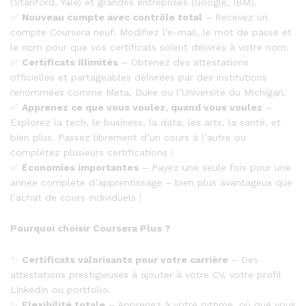
(Stanford, Yale) et grandes entreprises (Google, IBM).
✅
Nouveau compte avec contrôle total
– Recevez un
compte Coursera neuf. Modifiez l’e-mail, le mot de passe et
le nom pour que vos certificats soient délivrés à votre nom.
✅
Certificats illimités
– Obtenez des attestations
officielles et partageables délivrées par des institutions
renommées comme Meta, Duke ou l’Université du Michigan.
✅
Apprenez ce que vous voulez, quand vous voulez
–
Explorez la tech, le business, la data, les arts, la santé, et
bien plus. Passez librement d’un cours à l’autre ou
complétez plusieurs certifications !
✅
Économies importantes
– Payez une seule fois pour une
année complète d’apprentissage – bien plus avantageux que
l’achat de cours individuels !
Pourquoi choisir Coursera Plus ?
✨
Certificats valorisants pour votre carrière
– Des
attestations prestigieuses à ajouter à votre CV, votre profil
LinkedIn ou portfolio.
✨
Flexibilité totale
– Apprenez à votre rythme, où que vous