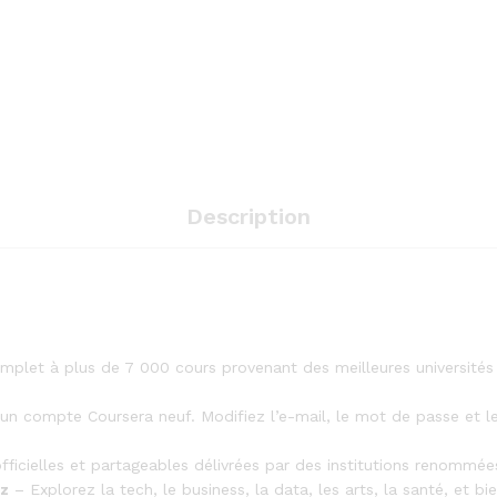
Description
plet à plus de 7 000 cours provenant des meilleures universités (
n compte Coursera neuf. Modifiez l’e-mail, le mot de passe et le 
ficielles et partageables délivrées par des institutions renommé
ez
– Explorez la tech, le business, la data, les arts, la santé, et b