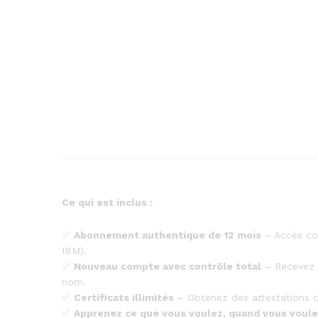
Ce qui est inclus :
✅
Abonnement authentique de 12 mois
– Accès com
IBM).
✅
Nouveau compte avec contrôle total
– Recevez u
nom.
✅
Certificats illimités
– Obtenez des attestations of
✅
Apprenez ce que vous voulez, quand vous voul