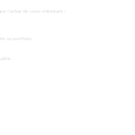
e l’achat de cours individuels !
dIn ou portfolio.
alité.