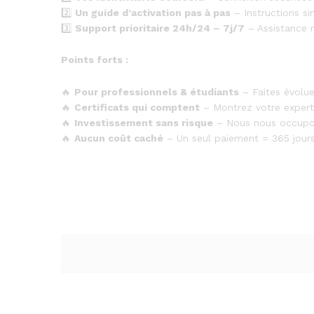
2️⃣
Un guide d’activation pas à pas
– Instructions s
3️⃣
Support prioritaire 24h/24 – 7j/7
– Assistance r
Points forts :
🔥
Pour professionnels & étudiants
– Faites évolue
🔥
Certificats qui comptent
– Montrez votre expertis
🔥
Investissement sans risque
– Nous nous occupon
🔥
Aucun coût caché
– Un seul paiement = 365 jours 