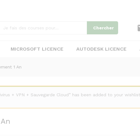
 1 An
Chercher
MICROSOFT LICENCE
AUTODESK LICENCE
ement 1 An
tivirus + VPN + Sauvegarde Cloud” has been added to your wishlis
 An