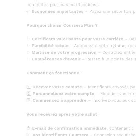
complétez plusieurs certifications !
✅
Économies importantes
– Payez une seule fois p
Pourquoi choisir Coursera Plus ?
✨
Certificats valorisants pour votre carrière
– Des 
✨
Flexibilité totale
– Apprenez à votre rythme, où q
✨
Maîtrise de votre progression
– Contrôlez entièr
✨
Compétences d’avenir
– Restez à la pointe des s
Comment ça fonctionne :
1️⃣
Recevez votre compte
– Identifiants envoyés par
2️⃣
Personnalisez votre compte
– Modifiez vos info
3️⃣
Commencez à apprendre
– Inscrivez-vous aux cou
Vous recevrez après votre achat :
📩
E-mail de confirmation immédiate
, contenant :
1️⃣
Vos identifiants Coursera
– Connexion sécurisée