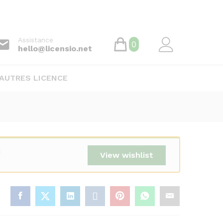
128.000
CFA
Assistance
0
hello@licensio.net
AUTRES LICENCE
t
View wishlist