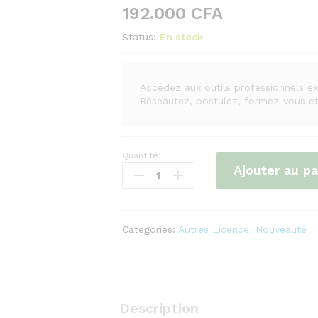
192.000
CFA
Status:
En stock
Accédez aux outils professionnels e
Réseautez, postulez, formez-vous e
Quantité:
LinkedIn
Ajouter au pa
Premium
–
Abonnement
1
Categories:
Autres Licence
,
Nouveauté
An
quantity
Description