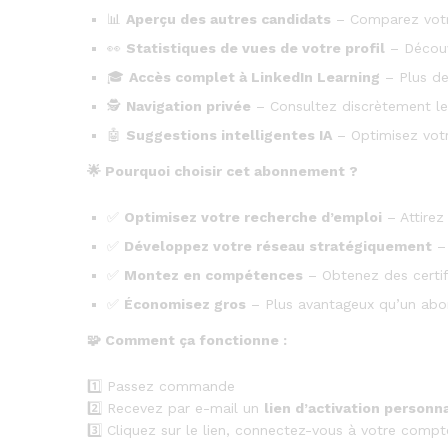
📊
Aperçu des autres candidats
– Comparez votre
👀
Statistiques de vues de votre profil
– Découvr
🎓
Accès complet à LinkedIn Learning
– Plus de 
🕵️
Navigation privée
– Consultez discrètement les
🤖
Suggestions intelligentes IA
– Optimisez votr
🌟
Pourquoi choisir cet abonnement ?
✅
Optimisez votre recherche d’emploi
– Attirez
✅
Développez votre réseau stratégiquement
– 
✅
Montez en compétences
– Obtenez des certifi
✅
Économisez gros
– Plus avantageux qu’un abo
🧩
Comment ça fonctionne :
1️⃣ Passez commande
2️⃣ Recevez par e-mail un
lien d’activation personn
3️⃣ Cliquez sur le lien, connectez-vous à votre compt