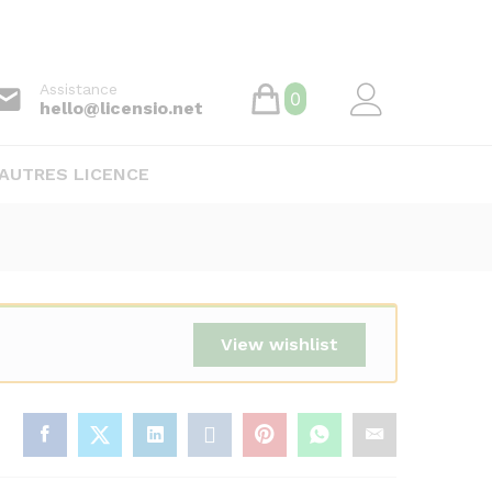
192.000
CFA
Ajouter au panier
Assistance
0
hello@licensio.net
AUTRES LICENCE
View wishlist