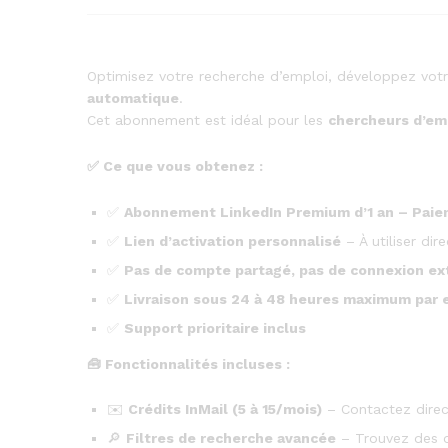
Optimisez votre recherche d’emploi, développez vot
automatique
.
Cet abonnement est idéal pour les
chercheurs d’emp
✅
Ce que vous obtenez :
✅
Abonnement LinkedIn Premium d’1 an – Paie
✅
Lien d’activation personnalisé
– À utiliser di
✅
Pas de compte partagé, pas de connexion ex
✅
Livraison sous 24 à 48 heures maximum par 
✅
Support prioritaire inclus
🧰
Fonctionnalités incluses :
✉️
Crédits InMail (5 à 15/mois)
– Contactez direc
🔎
Filtres de recherche avancée
– Trouvez des of