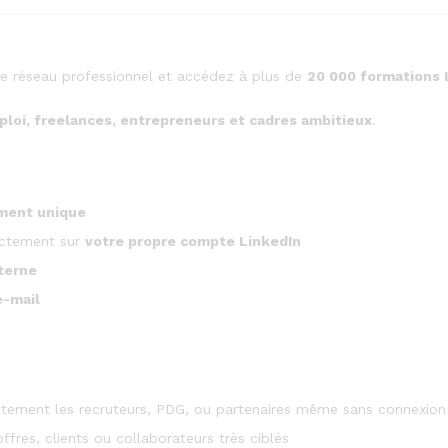
re réseau professionnel et accédez à plus de
20 000 formations 
loi, freelances, entrepreneurs et cadres ambitieux
.
ment unique
rectement sur
votre propre compte LinkedIn
terne
e-mail
tement les recruteurs, PDG, ou partenaires même sans connexion
fres, clients ou collaborateurs très ciblés