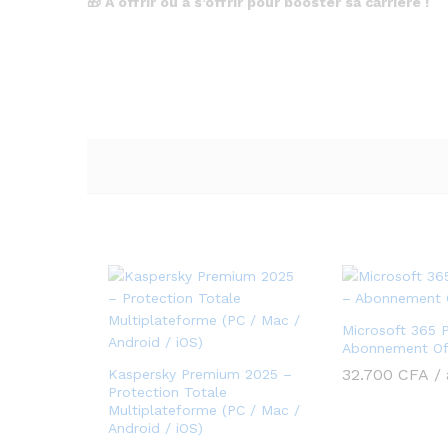
🎁
À offrir ou à s’offrir pour booster sa carrière !
Microsoft 365 
Abonnement Offi
32.700
CFA
/
Kaspersky Premium 2025 –
Protection Totale
Multiplateforme (PC / Mac /
Android / iOS)