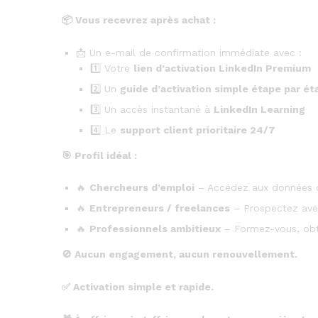
📦
Vous recevrez après achat :
📩 Un e-mail de confirmation immédiate avec :
1️⃣ Votre
lien d’activation LinkedIn Premium
2️⃣ Un
guide d’activation simple étape par ét
3️⃣ Un accès instantané à
LinkedIn Learning
4️⃣ Le
support client prioritaire 24/7
🎯
Profil idéal :
🔥
Chercheurs d’emploi
– Accédez aux données d
🔥
Entrepreneurs / freelances
– Prospectez ave
🔥
Professionnels ambitieux
– Formez-vous, obte
🚫
Aucun engagement, aucun renouvellement.
✅
Activation simple et rapide.