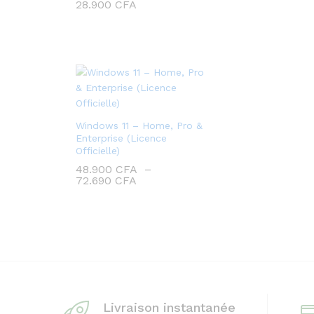
28.900
CFA
Windows 11 – Home, Pro &
Enterprise (Licence
Officielle)
48.900
CFA
–
Plage
72.690
CFA
de
prix :
48.900 CFA
à
72.690 CFA
Livraison instantanée