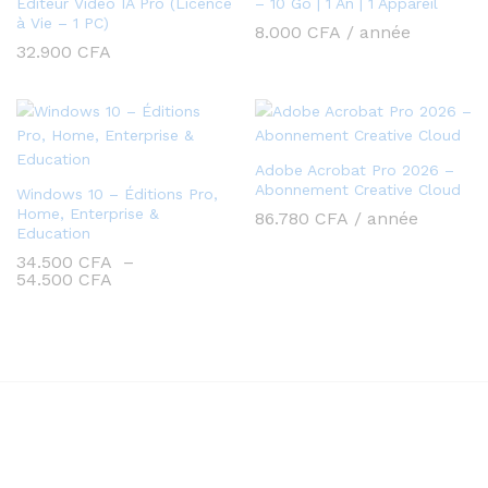
Éditeur Vidéo IA Pro (Licence
– 10 Go | 1 An | 1 Appareil
à Vie – 1 PC)
8.000
CFA
/ année
32.900
CFA
Adobe Acrobat Pro 2026 –
Abonnement Creative Cloud
Windows 10 – Éditions Pro,
Home, Enterprise &
86.780
CFA
/ année
Education
34.500
CFA
–
Plage
54.500
CFA
de
prix :
34.500 CFA
à
54.500 CFA