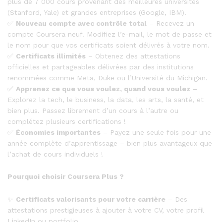
plus de 7 000 cours provenant des meilleures universités
(Stanford, Yale) et grandes entreprises (Google, IBM).
✅
Nouveau compte avec contrôle total
– Recevez un
compte Coursera neuf. Modifiez l’e-mail, le mot de passe et
le nom pour que vos certificats soient délivrés à votre nom.
✅
Certificats illimités
– Obtenez des attestations
officielles et partageables délivrées par des institutions
renommées comme Meta, Duke ou l’Université du Michigan.
✅
Apprenez ce que vous voulez, quand vous voulez
–
Explorez la tech, le business, la data, les arts, la santé, et
bien plus. Passez librement d’un cours à l’autre ou
complétez plusieurs certifications !
✅
Économies importantes
– Payez une seule fois pour une
année complète d’apprentissage – bien plus avantageux que
l’achat de cours individuels !
Pourquoi choisir Coursera Plus ?
✨
Certificats valorisants pour votre carrière
– Des
attestations prestigieuses à ajouter à votre CV, votre profil
LinkedIn ou portfolio.