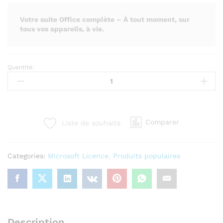
Votre suite Office complète – À tout moment, sur
tous vos appareils, à vie.
Quantité:
Microsoft
Office
365
–
Compte
Comparer
Liste de souhaits
à
Vie
(5
Categories:
Microsoft Licence
,
Produits populaires
Appareils)
quantity
Description