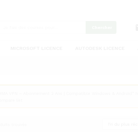
Chercher
MICROSOFT LICENCE
AUTODESK LICENCE
HMA VPN – Abonnement 2 Ans | Compatible Windows & Android” h
ompare list
Tri du plus ré
duits trouvés