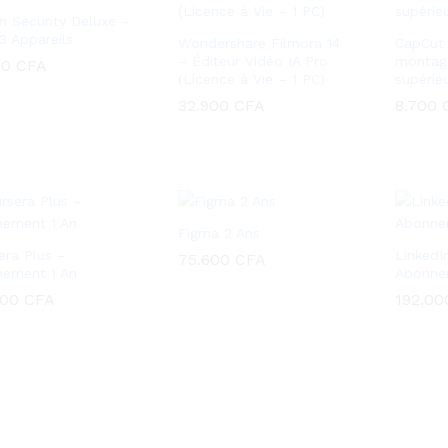
n Security Deluxe –
 3 Appareils
Wondershare Filmora 14
CapCut 
– Éditeur Vidéo IA Pro
montage
00
00
CFA
CFA
(Licence à Vie – 1 PC)
supérieu
32.900
32.900
CFA
CFA
8.700
8.700
Figma 2 Ans
era Plus –
LinkedI
75.600
75.600
CFA
CFA
ement 1 An
Abonne
000
000
CFA
CFA
192.0
192.0