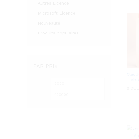
Autres Licence
Microsoft Licence
Nouveauté
Produits populaires
PAR PRIX
Claud
– Ab
Prix
Prix
8.90
8.90
min
max