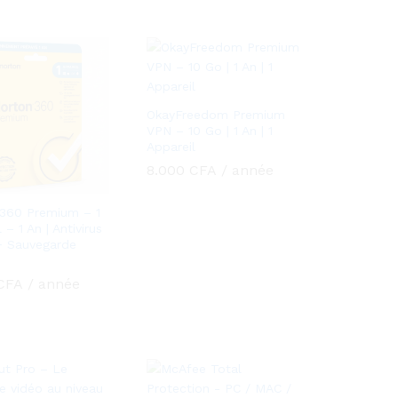
OkayFreedom Premium
VPN – 10 Go | 1 An | 1
Appareil
8.000
8.000
CFA
CFA
/ année
360 Premium – 1
 – 1 An | Antivirus
+ Sauvegarde
CFA
CFA
/ année