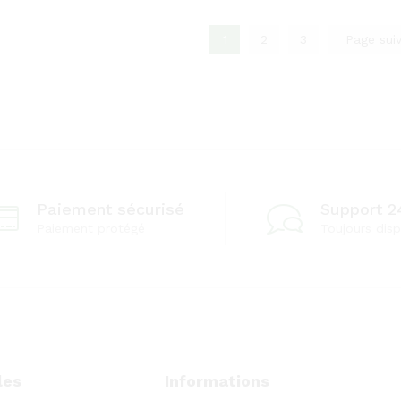
1
2
3
Page sui
Paiement sécurisé
Support 2
Paiement protégé
Toujours disp
les
Informations