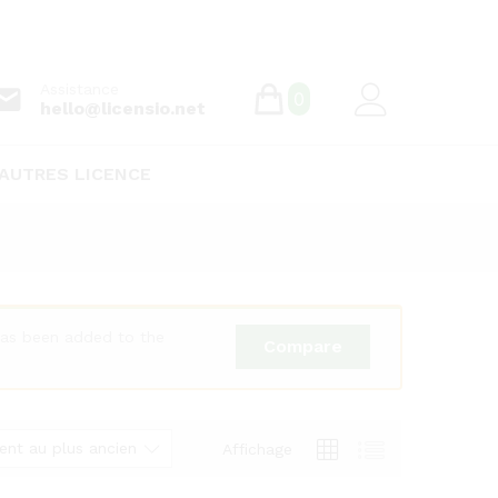
Assistance
0
hello@licensio.net
AUTRES LICENCE
as been added to the
Compare
cent au plus ancien
Affichage