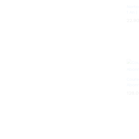
Norto
1 An |
22.9
22.9
Cours
Abonn
128.
128.