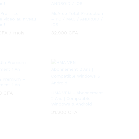
Pro – Le
McAfee Total Protection
 vidéo au niveau
– PC / MAC / ANDROID /
r !
IOS
CFA
CFA
/ mois
32.900
32.900
CFA
CFA
n Premium –
ment 1 An
00
00
CFA
CFA
HMA VPN – Abonnement
2 Ans | Compatible
Windows & Android
31.200
31.200
CFA
CFA